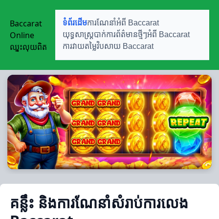
Baccarat
ទំព័រដើម
ការណែនាំអំពី Baccarat
Online
យុទ្ធសាស្ត្របាក់ការ
ព័ត៌មានថ្មីៗអំពី Baccarat
ឈ្នះលុយពិត
ការវាយតម្លៃវិបសាយ Baccarat
គន្លឹះ និងការណែនាំសំរាប់ការលេង