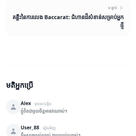
បន្ទាប់
គន្លឹះនៃការលេង Baccarat: ជំហានដ៏សំខាន់សម្រាប់អ្នក
ថ្មី
មតិអ្នកប្រើ
Alex
មុននេះបន្តិច
ខ្ញុំពិតជាចូលចិត្តអានវាណាស់។
User_88
ម្សិលមិញ
ខ្លឹមសារច្បាស់លាស់ ងាយយល់ណាស់។