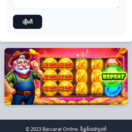
ផ្ញើមតិ
© 2023 Baccarat Online. ទិន្នន័យជាប្រចាំ