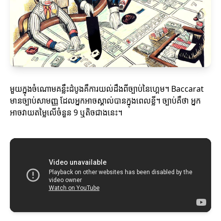
មួយក្នុងចំណោមគន្លឹះដំបូងគឺការយល់ដឹងពីច្បាប់នៃហ្គេម។ Baccarat
មានច្បាប់សាមញ្ញ ដែលអ្នកអាចស្គាល់បានក្នុងពេលខ្លី។ ច្បាប់គឺថា អ្នក
អាចវាយតម្លៃលើចំនួន 9 ឬតិចជាងនេះ។