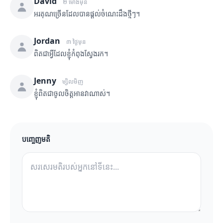
David
២ ម៉ោងមុន
អរគុណច្រើនដែលបានផ្តល់ចំណេះដឹងថ្មីៗ។
Jordan
៣ ថ្ងៃមុន
ពិតជាអ្វីដែលខ្ញុំកំពុងស្វែងរក។
Jenny
ម្សិលមិញ
ខ្ញុំពិតជាចូលចិត្តអានវាណាស់។
បញ្ចេញមតិ