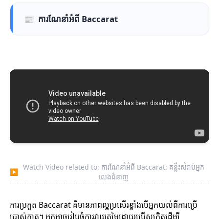
📰
ការណែនាំអំពី Baccarat
Watch Video related to: ការណែនាំអំពី Baccarat: គន្លឹះសំរាប់អ្នក
▶
លេងជំនាញ
ការប្រកួត Baccarat គឺមានភាពល្អប្រសើរខ្លាំងបើអ្នកយល់ពីការប្រើ
ប្រាស់កាត។ អ្នកអាចរៀបចំការវាយតម្លៃដោយប្រើសុក្រិតដើម្បី