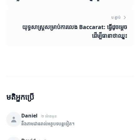
បន្ទាប់
យុទ្ធសាស្ត្រសម្រាប់ការលេង Baccarat: ធ្វើដូចម្តេច
ដើម្បីធានាថាឈ្នះ
មតិអ្នកប្រើ
Daniel
២ ម៉ោងមុន
នឹងតាមដានរាល់អត្ថបទបន្តទៀត។