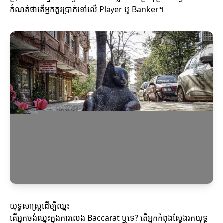
កំណត់ថាតើអ្នកគួរប្រាក់ទៅលើ Player ឬ Banker។
យុទ្ធសាស្ត្រដើម្បីឈ្នះ
តើអ្នកចង់ឈ្នះក្នុងការលេង Baccarat ឬទេ? តើអ្នកកំពុងស្វែងរកយុទ្ធ