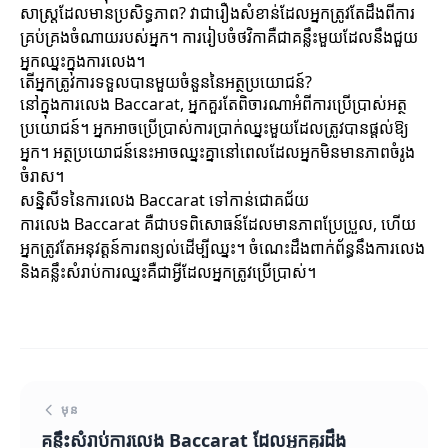
សាស្ត្រដែលមានប្រសិទ្ធភាព? វាជារឿងសំខាន់ដែលអ្នកត្រូវតែដឹងពីការ
គ្រប់គ្រងចំណាយរបស់អ្នក។ ការរៀបចំថវិកាគឺជាគន្លឹះមួយដែលនឹងជួយ
អ្នកឈ្នះក្នុងការលេង។
តើអ្នកត្រូវការទទួលបានមួយចំនួននៃអត្ថប្រយោជន៍?
នៅក្នុងការលេង Baccarat, អ្នកគួរតែពិចារណាអំពីការប្រើប្រាស់អត្ថ
ប្រយោជន៍។ អ្នកអាចប្រើប្រាស់ការប្រាក់ឈ្នះមួយដែលត្រូវបានផ្តល់ឱ្យ
អ្នក។ អត្ថប្រយោជន៍នេះអាចឈ្នះគ្នានៅពេលដែលអ្នកមិនមានភាពចំរូង
ចំរាស។
សន្និសីទនៃការលេង Baccarat ទៅកាន់ជោគជ័យ
ការលេង Baccarat គឺជាបទពិសោធន៍ដែលមានភាពប្រែប្រួល, ហើយ
អ្នកត្រូវតែអនុវត្តន៍ការពន្យល់ដើម្បីឈ្នះ។ ចំណេះដឹងពាក់ព័ន្ធនឹងការលេង
និងគន្លឹះសំរាប់ការឈ្នះគឺជាអ្វីដែលអ្នកត្រូវប្រើប្រាស់។
មុន
គន្លឹះសំរាប់ការលេង Baccarat ដែលអ្នកគួរដឹង