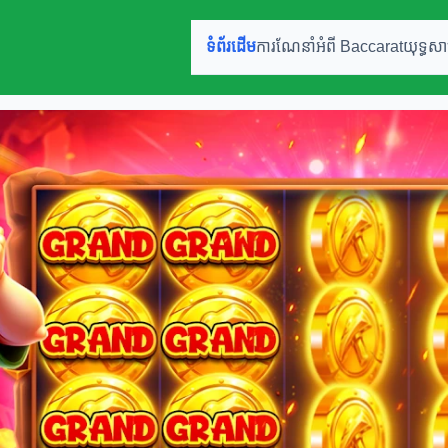
ទំព័រដើម
ការណែនាំអំពី Baccarat
យុទ្ធសា