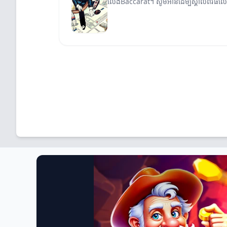
លេងBaccarat។ សូមអានដើម្បីស្គាល់ពីវិធីលេ