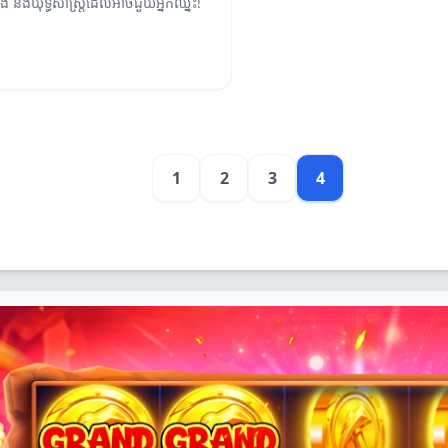
ង និងយុទ្ធសាស្ត្រដែលអាចជួយអ្នកឈ្នះ!
1
2
3
4