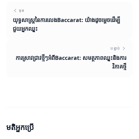
មុន
យុទ្ធសាស្ត្រនៃការលេងBaccarat: យ៉ាងដូចម្តេចដើម្បី
ជួយអ្នកឈ្នះ
បន្ទាប់
ការស្រាវជ្រាវថ្មីៗអំពីBaccarat: សមត្ថភាពឈ្នះនិងការ
វិភាគថ្មី
មតិអ្នកប្រើ