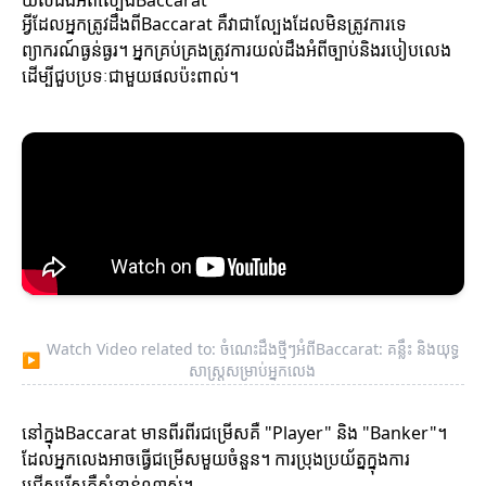
យល់ដឹងអំពីល្បែងBaccarat
អ្វីដែលអ្នកត្រូវដឹងពីBaccarat គឺវាជាល្បែងដែលមិនត្រូវការទេ
ព្យាករណ៍ធ្ងន់ធ្ងរ។ អ្នកគ្រប់គ្រងត្រូវការយល់ដឹងអំពីច្បាប់និងរបៀបលេង
ដើម្បីជួបប្រទៈជាមួយផលប៉ះពាល់។
Watch Video related to: ចំណេះដឹងថ្មីៗអំពីBaccarat: គន្លឹះ និងយុទ្ធ
▶
សាស្ត្រសម្រាប់អ្នកលេង
នៅក្នុងBaccarat មានពីរពីរជម្រើសគឺ "Player" និង "Banker"។
ដែលអ្នកលេងអាចធ្វើជម្រើសមួយចំនួន។ ការប្រុងប្រយ័ត្នក្នុងការ
ជ្រើសរើសគឺសំខាន់ណាស់។