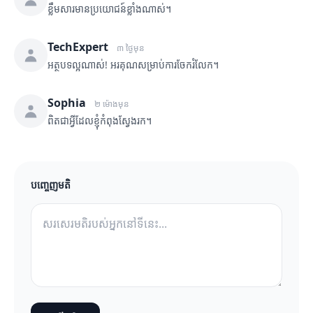
ខ្លឹមសារមានប្រយោជន៍ខ្លាំងណាស់។
TechExpert
៣ ថ្ងៃមុន
អត្ថបទល្អណាស់! អរគុណសម្រាប់ការចែករំលែក។
Sophia
២ ម៉ោងមុន
ពិតជាអ្វីដែលខ្ញុំកំពុងស្វែងរក។
បញ្ចេញមតិ