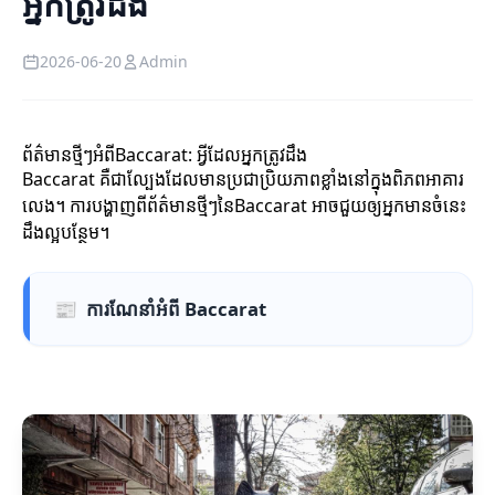
អ្នកត្រូវដឹង
2026-06-20
Admin
ព័ត៌មានថ្មីៗអំពីBaccarat: អ្វីដែលអ្នកត្រូវដឹង
Baccarat គឺជាល្បែងដែលមានប្រជាប្រិយភាពខ្លាំងនៅក្នុងពិភពអាគារ
លេង។ ការបង្ហាញពីព័ត៌មានថ្មីៗនៃBaccarat អាចជួយឲ្យអ្នកមានចំនេះ
ដឹងល្អបន្ថែម។
📰
ការណែនាំអំពី Baccarat