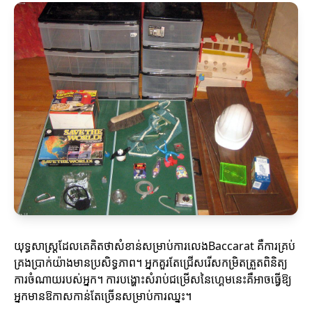
យុទ្ធសាស្ត្រដែលគេគិតថាសំខាន់សម្រាប់ការលេងBaccarat គឺការគ្រប់
គ្រងប្រាក់យ៉ាងមានប្រសិទ្ធភាព។ អ្នកគួរតែជ្រើសរើសកម្រិតត្រួតពិនិត្យ
ការចំណាយរបស់អ្នក។ ការបង្ហោះសំរាប់ជម្រើសនៃហ្គេមនេះគឺអាចធ្វើឱ្យ
អ្នកមានឱកាសកាន់តែច្រើនសម្រាប់ការឈ្នះ។