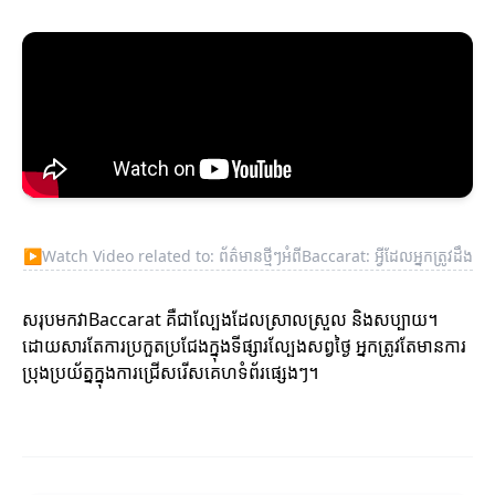
▶
Watch Video related to: ព័ត៌មានថ្មីៗអំពីBaccarat: អ្វីដែលអ្នកត្រូវដឹង
សរុបមកវាBaccarat គឺជាល្បែងដែលស្រាលស្រួល និងសប្បាយ។
ដោយសារតែការប្រកួតប្រជែងក្នុងទីផ្សារល្បែងសព្វថ្ងៃ អ្នកត្រូវតែមានការ
ប្រុងប្រយ័ត្នក្នុងការជ្រើសរើសគេហទំព័រផ្សេងៗ។