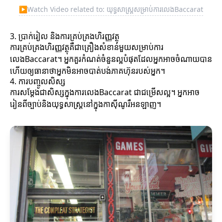
▶
Watch Video related to: យុទ្ធសាស្ត្រសម្រាប់ការលេងBaccarat
3. ប្រាក់រៀល និងការគ្រប់គ្រងហិរញ្ញវត្ថុ
ការគ្រប់គ្រងហិរញ្ញវត្ថុគឺជាគ្រឿងសំខាន់មួយសម្រាប់ការ
លេងBaccarat។ អ្នកគួរកំណត់ចំនួនល្អបំផុតដែលអ្នកអាចចំណាយបាន
ហើយឲ្យធានាថាអ្នកមិនអាចបាត់បង់ភាគហ៊ុនរបស់អ្នក។
4. ការបញ្ចូលសិស្ស
ការសម្តែងជាសិស្សក្នុងការលេងBaccarat ជាជម្រើសល្អ។ អ្នកអាច
រៀនពីច្បាប់និងយុទ្ធសាស្ត្រនៅក្នុងកាស៊ីណូរឺអនឡាញ។