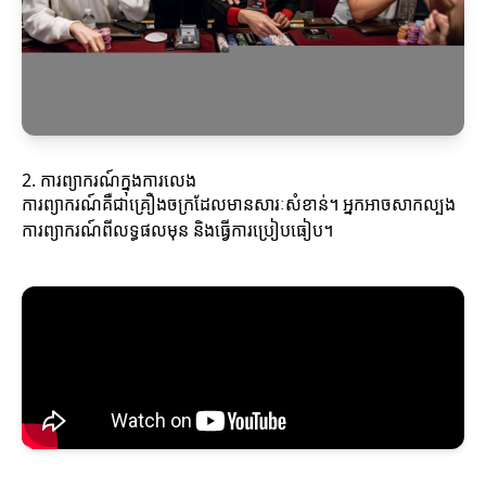
2. ការព្យាករណ៍ក្នុងការលេង
ការព្យាករណ៍គឺជាគ្រឿងចក្រដែលមានសារៈសំខាន់។ អ្នកអាចសាកល្បង
ការព្យាករណ៍ពីលទ្ធផលមុន និងធ្វើការប្រៀបធៀប។