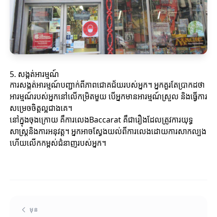
5. សង្កត់អារម្មណ៍
ការសង្កត់អារម្មណ៍បញ្ជាក់ពីភាពជោគជ័យរបស់អ្នក។ អ្នកគួរតែប្រាកដថា
អារម្មណ៍របស់អ្នកនៅលើកម្រិតមួយ បើអ្នកមានអារម្មណ៍ស្រួល និងធ្វើការ
សម្រេចចិត្តល្អជាងគេ។
នៅក្នុងចុងក្រោយ គឺការលេងBaccarat គឺជារឿងដែលត្រូវការយុទ្ធ
សាស្ត្រនិងការអនុវត្ត។ អ្នកអាចស្វែងយល់ពីការលេងដោយការសាកល្បង
ហើយលើកកម្ពស់ជំនាញរបស់អ្នក។
មុន