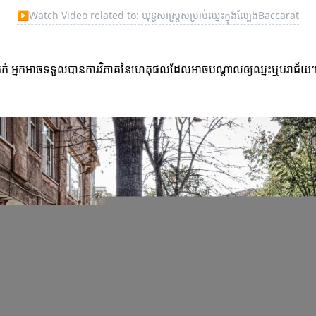
▶
Watch Video related to: យុទ្ធសាស្ត្រសម្រាប់ឈ្នះក្នុងល្បែងBaccarat
់អ្នកកក់ អ្នកអាចទទួលបានការវិភាគនៃហេតុផលដែលអាចបណ្តាលឲ្យឈ្នះឬបរាជ័យ។ 