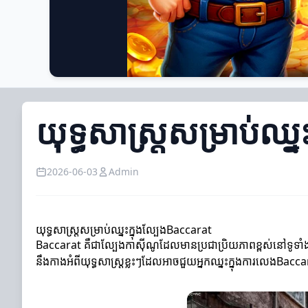
យុទ្ធសាស្ត្រសម្រាប់ឈ
2026-06-03
Admin
យុទ្ធសាស្ត្រសម្រាប់ឈ្នះក្នុងល្បែងBaccarat
Baccarat គឺជាល្បែងកាស៊ីណូដែលមានប្រជាប្រិយភាពខ្ពស់នៅទូទាំងព
នឹងកាងអំពីយុទ្ធសាស្ត្រខ្លះៗដែលអាចជួយអ្នកឈ្នះក្នុងការលេងBacc