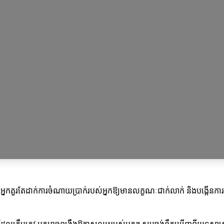
 អ្នកគួរតែដាក់ការចំណាយប្រាក់របស់អ្នកឱ្យមានលក្ខណៈជាក់លាក់ និងបង្កើនការប