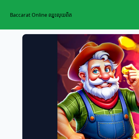
Baccarat Online ឈ្នះលុយពិត