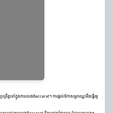
្រព្រឹត្តទៅក្នុងការលេងBaccarat។ ការផ្ដល់ឱកាសអ្នកឈ្នះនឹងធ្វើឲ្យ