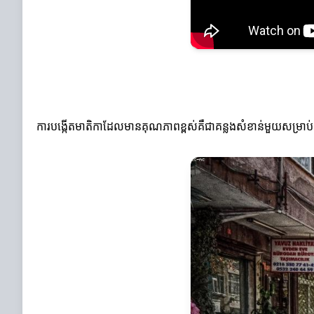
ការបង្កើតមាតិកាដែលមានគុណភាពខ្ពស់គឺជាគន្លងសំខាន់មួយសម្រាប់