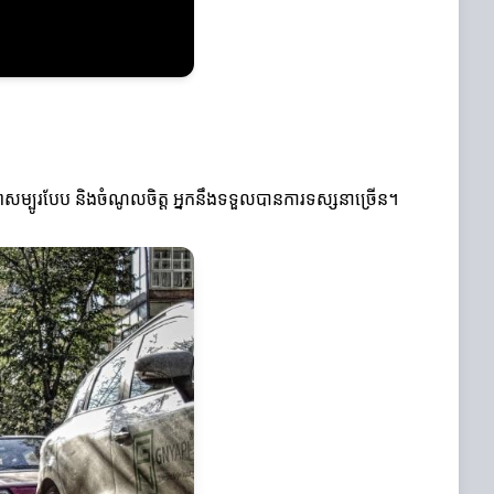
សម្បូរបែប និងចំណូលចិត្ត អ្នកនឹងទទួលបានការទស្សនាច្រើន។