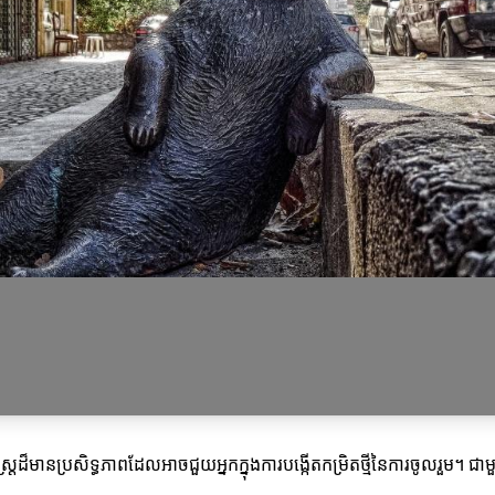
ស្ត្រដ៏មានប្រសិទ្ធភាពដែលអាចជួយអ្នកក្នុងការបង្កើតកម្រិតថ្មីនៃការចូលរួម។ 