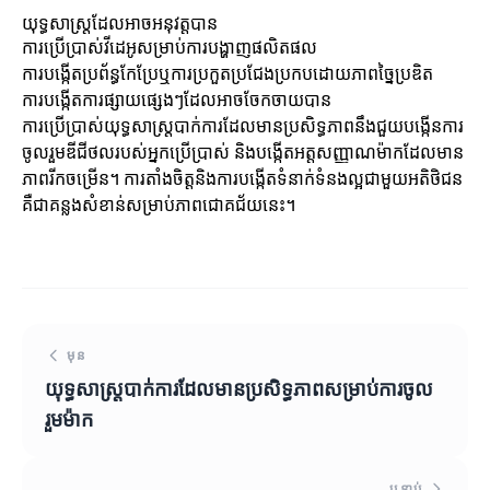
យុទ្ធសាស្ត្រដែលអាចអនុវត្តបាន
ការប្រើប្រាស់វីដេអូសម្រាប់ការបង្ហាញផលិតផល
ការបង្កើតប្រព័ន្ធកែប្រែឬការប្រកួតប្រជែងប្រកបដោយភាពច្នៃប្រឌិត
ការបង្កើតការផ្សាយផ្សេងៗដែលអាចចែកចាយបាន
ការប្រើប្រាស់យុទ្ធសាស្ត្របាក់ការដែលមានប្រសិទ្ធភាពនឹងជួយបង្កើនការ
ចូលរួមឌីជីថលរបស់អ្នកប្រើប្រាស់ និងបង្កើតអត្តសញ្ញាណម៉ាកដែលមាន
ភាពរីកចម្រើន។ ការតាំងចិត្តនិងការបង្កើតទំនាក់ទំនងល្អជាមួយអតិថិជន
គឺជា​គន្លងសំខាន់​សម្រាប់ភាពជោគជ័យនេះ។
មុន
យុទ្ធសាស្ត្របាក់ការដែលមានប្រសិទ្ធភាពសម្រាប់ការចូល
រួមម៉ាក
បន្ទាប់