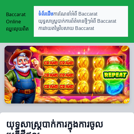
Baccarat
ទំព័រដើម
ការណែនាំអំពី Baccarat
Online
យុទ្ធសាស្ត្របាក់ការ
ព័ត៌មានថ្មីៗអំពី Baccarat
ឈ្នះលុយពិត
ការវាយតម្លៃវិបសាយ Baccarat
យុទ្ធសាស្ត្របាក់ការក្នុងការចូល