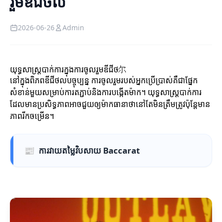
រួមឌីជីថល
2026-06-26
Admin
យុទ្ធសាស្ត្របាក់ការក្នុងការចូលរួមឌីជីថ尔
នៅក្នុងពិភពឌីជីថលបច្ចុប្បន្ន ការចូលរួមរបស់អ្នកប្រើប្រាស់គឺជាផ្នែក
សំខាន់មួយសម្រាប់ការតភ្ជាប់និងការបង្កើតម៉ាក។ យុទ្ធសាស្ត្របាក់ការ
ដែលមានប្រសិទ្ធភាពអាចជួយឲ្យម៉ាកធានាថានៅតែមិនត្រឹមត្រូវប៉ុន្តែមាន
ភាពរីកចម្រើន។
📰
ការវាយតម្លៃវិបសាយ Baccarat