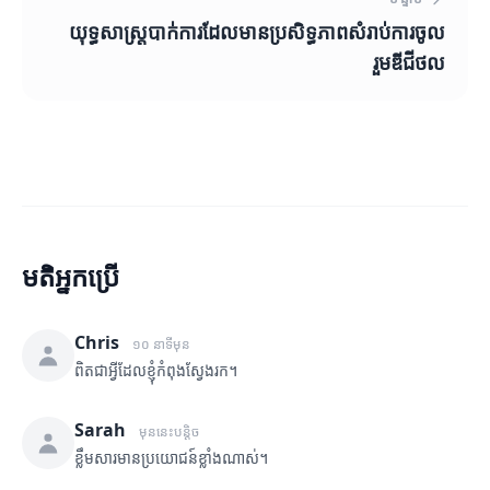
យុទ្ធសាស្ត្របាក់ការដែលមានប្រសិទ្ធភាពសំរាប់ការចូល
រួមឌីជីថល
មតិអ្នកប្រើ
Chris
១០ នាទីមុន
ពិតជាអ្វីដែលខ្ញុំកំពុងស្វែងរក។
Sarah
មុននេះបន្តិច
ខ្លឹមសារមានប្រយោជន៍ខ្លាំងណាស់។