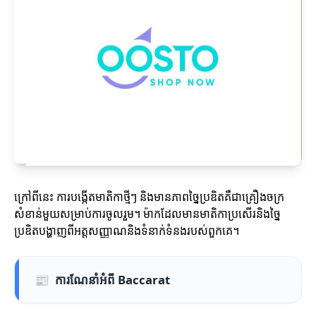
ក្រៅពីនេះ ការបង្កើតមាតិកាថ្មីៗ និងមានភាពច្នៃប្រឌិតគឺជាគ្រឿងចក្រ
សំខាន់មួយសម្រាប់ការចូលរួម។ ម៉ាកដែលមានមាតិកាប្រសើរនិងច្នៃ
ប្រឌិតបង្ហាញពីអត្តសញ្ញាណនិងទំនាក់ទំនងរបស់ពួកគេ។
📰
ការណែនាំអំពី Baccarat