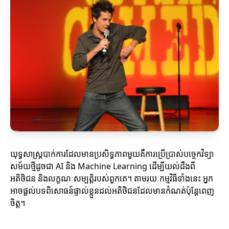
យុទ្ធសាស្ត្របាក់ការដែលមានប្រសិទ្ធភាពមួយគឺការប្រើប្រាស់បច្ចេកវិទ្យា
សម័យថ្មីដូចជា AI និង Machine Learning ដើម្បីយល់ដឹងពី
អតិថិជន និងលក្ខណៈសម្បត្តិរបស់ពួកគេ។ តាមរយៈកម្មវិធីទាំងនេះ អ្នក
អាចផ្ដល់បទពិសោធន៍ផ្ទាល់ខ្លួនដល់អតិថិជនដែលមានកំណត់ប៉ុន្តែពេញ
ចិត្ត។