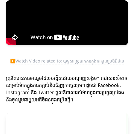
▶
Watch Video related to: យុទ្ធសាស្ត្របាក់ការក្នុងការចូលរួមឌីជីថល
ត្រូវតែមានការចូលរួមដែលបង្កើតដោយបណ្តាញសង្គម។ វាជាសារសំខាន់
សម្រាប់ម៉ាកក្នុងការតភ្ជាប់និងជំរុញការចូលរួម។ ដូចជា Facebook,
Instagram និង Twitter ផ្តល់ឱកាសដល់ម៉ាកក្នុងការប្រកួតប្រជែង
និងចូលរួមជាមួយអតិថិជនក្នុងកម្រិតថ្មី។