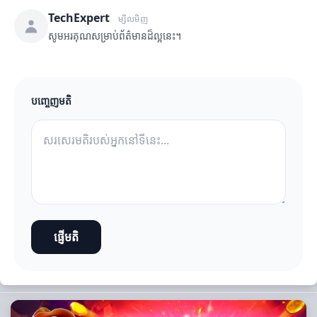
TechExpert
ម្សិលមិញ
សូមអរគុណសម្រាប់ព័ត៌មានដ៏ល្អនេះ។
បញ្ចេញមតិ
ផ្ញើមតិ