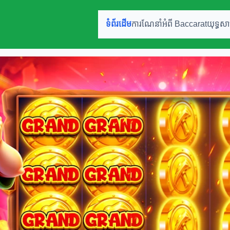
ទំព័រដើម
ការណែនាំអំពី Baccarat
យុទ្ធសា