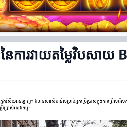
ាន់នៃការវាយតម្លៃវិបសាយ
នុងវិស័យអនឡាញ។ វាមានសារសំខាន់សម្រាប់អ្នកប្រើប្រាស់ក្នុងការជ្រើសរើសក
រើប្រាស់សេវាកម្ម។