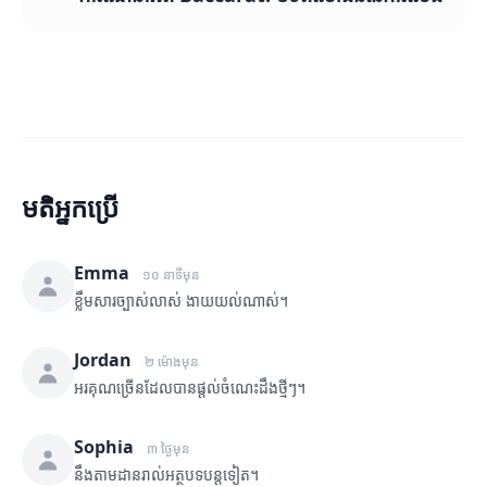
មតិអ្នកប្រើ
Emma
១០ នាទីមុន
ខ្លឹមសារច្បាស់លាស់ ងាយយល់ណាស់។
Jordan
២ ម៉ោងមុន
អរគុណច្រើនដែលបានផ្តល់ចំណេះដឹងថ្មីៗ។
Sophia
៣ ថ្ងៃមុន
នឹងតាមដានរាល់អត្ថបទបន្តទៀត។