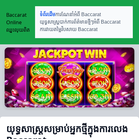
Baccarat
ទំព័រដើម
ការណែនាំអំពី Baccarat
Online
យុទ្ធសាស្ត្របាក់ការ
ព័ត៌មានថ្មីៗអំពី Baccarat
ឈ្នះលុយពិត
ការវាយតម្លៃវិបសាយ Baccarat
យុទ្ធសាស្ត្រសម្រាប់អ្នកថ្មីក្នុងការលេង