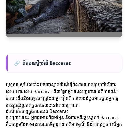
🔗
ព័ត៌មានថ្មីៗអំពី Baccarat
យុទ្ធសាស្ត្រដែលទាំងអស់គ្នាស្គាល់គឺដើម្បីចំណាយពេលខ្លះនៅលើការ
លេង។ ការលេង Baccarat គឺជាផ្នែកមួយដែលត្រូវការបទពិសោធន៍។
ចំណេះដឹងនិងយុទ្ធសាស្ត្រដែលអ្នករៀនពីការលេងដំបូងអាចជួយអ្នកឲ្យ
មានប្រសិទ្ធភាពក្នុងការលេងនៅពេលក្រោយ។
ដំណើរកំសាន្តក្នុងការលេង Baccarat
ចុងក្រោយនេះ, អ្នកគួរមានចិត្តមាំមួន និងការអភិវឌ្ឍន៍ខ្លួន។ Baccarat
គឺជាហ្គេមដែលមានការយកចិត្តទុកដាក់ពីអារម្មណ៍ និងការប្រកួត។ បើអ្នក