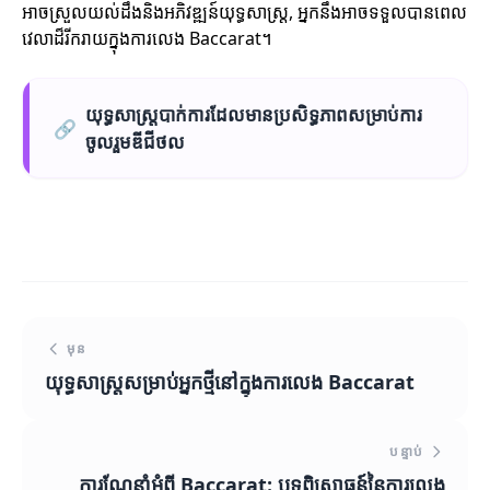
អាចស្រួលយល់ដឹងនិងអភិវឌ្ឍន៍យុទ្ធសាស្ត្រ, អ្នកនឹងអាចទទួលបានពេល
វេលាដ៏រីករាយក្នុងការលេង Baccarat។
យុទ្ធសាស្ត្របាក់ការដែលមានប្រសិទ្ធភាពសម្រាប់ការ
🔗
ចូលរួមឌីជីថល
មុន
យុទ្ធសាស្ត្រសម្រាប់អ្នកថ្មីនៅក្នុងការលេង Baccarat
បន្ទាប់
ការណែនាំអំពី Baccarat: បទពិសោធន៍នៃការលេង