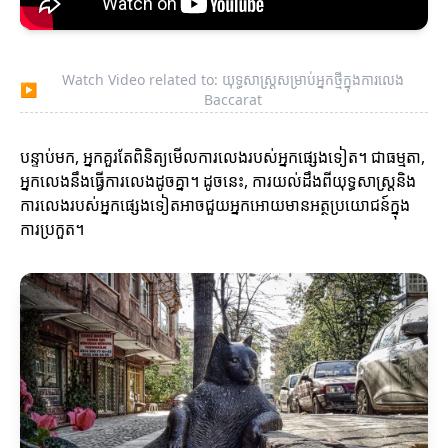
Watch Video related to: យុទ្ធសាស្ត្រសម្រាប់អ្នកថ្មីក្នុងការលេង
▶
Baccarat
បន្ទាប់មក, អ្នកគួរ​តែពិនិត្យមើលការលេងរបស់អ្នកផ្សេងទៀត។ ជាធម្មតា,
អ្នកលេងនឹងធ្វើការលេងដូចគ្នា។ ដូចនេះ, ការយល់ដឹងពីយុទ្ធសាស្ត្រនិង
ការលេងរបស់អ្នកផ្សេងទៀតអាចជួយអ្នកអោយមានអត្ថប្រយោជន៍ក្នុង
ការប្រកួត។