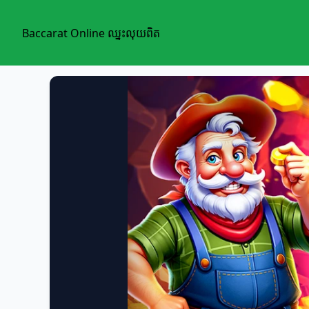
Baccarat Online ឈ្នះលុយពិត