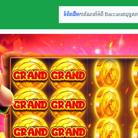
ទំព័រដើម
ការណែនាំអំពី Baccarat
យុទ្ធសា