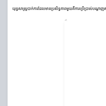
យុទ្ធសាស្ត្របាក់ការដែលមានប្រសិទ្ធភាពមួយគឺការប្រើប្រាស់បណ្តាញ