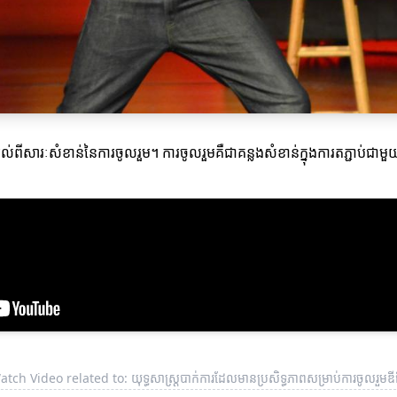
្រូវយល់ពីសារៈសំខាន់នៃការចូលរួម។ ការចូលរួមគឺជាគន្លងសំខាន់ក្នុងការតភ្ជាប
tch Video related to: យុទ្ធសាស្ត្របាក់ការដែលមានប្រសិទ្ធភាពសម្រាប់ការចូលរួមឌ