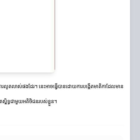
មមានការលូតលាស់ផងដែរ។ នេះអាចធ្វើបានដោយការបង្កើតមាតិកាដែលមាន
តស្និទ្ធជាមួយអតិថិជនរបស់ខ្លួន។