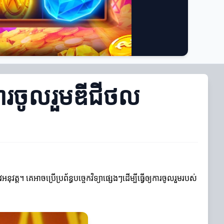
ការចូលរួមឌីជីថល
ត្ត។ គេអាចប្រើប្រព័ន្ធបច្ចេកវិទ្យាផ្សេងៗដើម្បីធ្វើឲ្យការចូលរួមរបស់