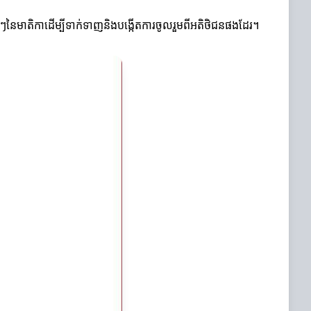
សេងៗនៃមាតិកាដើម្បីទាក់ទាញនិងបង្កើតការចូលរួមពីអតិថិជនផងដែរ។