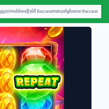
ស្ត្របាក់ការ
ព័ត៌មានថ្មីៗអំពី Baccarat
ការវាយតម្លៃវិបសាយ Baccarat