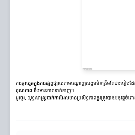
ការចូលរួមក្នុងការផ្សព្វផ្សាយតាមបណ្តាញសង្គមមិនត្រឹមតែជារបៀ
គុណភាព និងមានភាពទាក់ទាញ។
ដូច្នេះ, យុទ្ធសាស្ត្របាក់ការដែលមានប្រសិទ្ធភាពគួរត្រូវបានអនុវត្តច