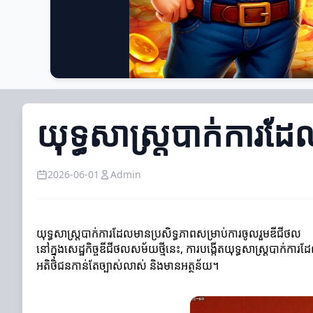
យុទ្ធសាស្ត្របាក់ការដ
2026-06-01
Admin
យុទ្ធសាស្ត្របាក់ការដែលមានប្រសិទ្ធភាពសម្រាប់ការចូលរួមឌីជីថល
នៅក្នុងសេដ្ឋកិច្ចឌីជីថលសម័យថ្មីនេះ, ការបង្កើតយុទ្ធសាស្ត្របាក់ការដ
អតិថិជនកាន់តែច្បាស់លាស់ និងមានអត្ថន័យ។