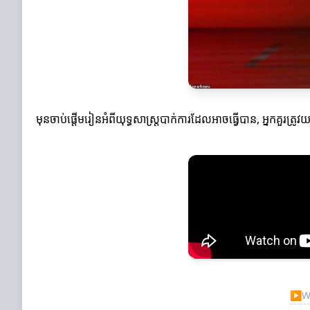
មុនចាប់ផ្តើមរៀនអំពីយុទ្ធសាស្ត្របាក់ការដែលអាចធ្វើបាន, អ្នកគួរត
▶
Wa