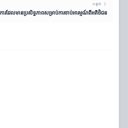
បន្ទាប់
ក់ការដែលមានប្រសិទ្ធភាពសម្រាប់ការចាប់អារម្មណ៍ពីអតិថិជន