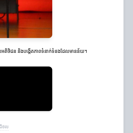
់ជាមួយអតិថិជន និងបង្កើតភាពទំនាក់ទំនងដែលមានន័យ។
ីជីថល