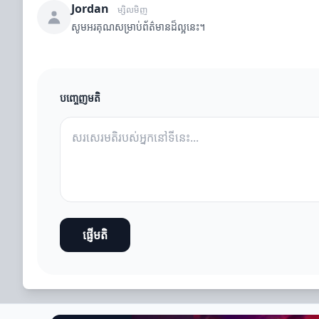
Jordan
ម្សិលមិញ
សូមអរគុណសម្រាប់ព័ត៌មានដ៏ល្អនេះ។
បញ្ចេញមតិ
ផ្ញើមតិ