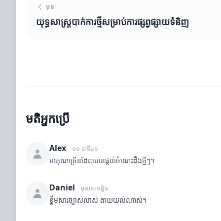
មុន
យុទ្ធសាស្ត្របាក់ការថ្មីសម្រាប់ការផ្សព្វផ្សាយទំនិញ
មតិអ្នកប្រើ
Alex
១០ នាទីមុន
អរគុណច្រើនដែលបានផ្តល់ចំណេះដឹងថ្មីៗ។
Daniel
មុននេះបន្តិច
ខ្លឹមសារច្បាស់លាស់ ងាយយល់ណាស់។