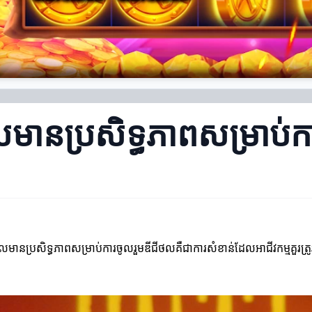
ែលមានប្រសិទ្ធភាពសម្រាប់
ែលមានប្រសិទ្ធភាពសម្រាប់ការចូលរួមឌីជីថលគឺជាការសំខាន់ដែលអាជីវកម្មគួរត្រូវអនុវ