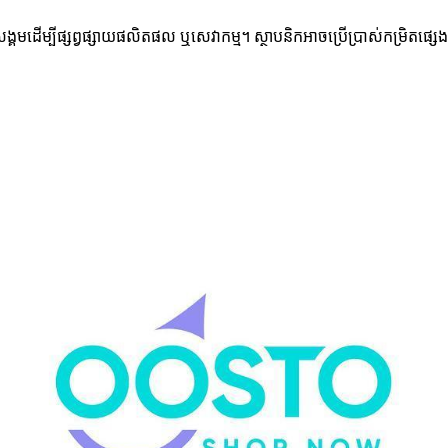
សង្គមដើម្បីផ្សព្វផ្សាយផលិតផល ឬសេវាកម្ម។ ស្ថាបនិកអាចប្រើប្រាស់កម្រិតផ្