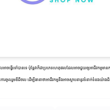
បដែលអាចធ្វើទៅបានទេ ប៉ុន្តែវាក៏ជាប្រភេទហេតុផលដែលអាចជួយឲ្យអាជីវកម្
ំពោះការចូលរួមឌីជីថល ដើម្បីធានាថាអាជីវកម្មនឹងអាចស្ថាបនានូវទំនាក់ទំនងយ៉ាងជិ