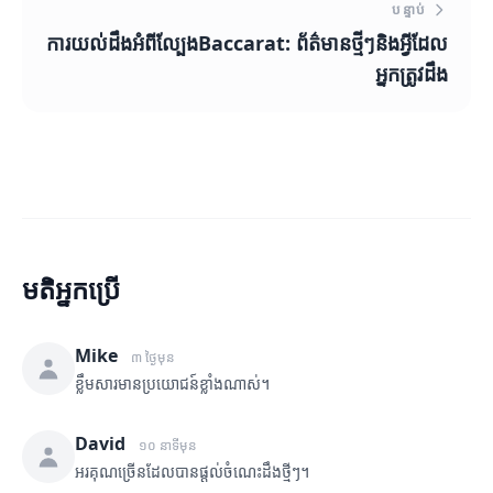
បន្ទាប់
ការយល់ដឹងអំពីល្បែងBaccarat: ព័ត៌មានថ្មីៗនិងអ្វីដែល
អ្នកត្រូវដឹង
មតិអ្នកប្រើ
Mike
៣ ថ្ងៃមុន
ខ្លឹមសារមានប្រយោជន៍ខ្លាំងណាស់។
David
១០ នាទីមុន
អរគុណច្រើនដែលបានផ្តល់ចំណេះដឹងថ្មីៗ។