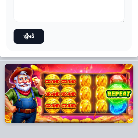
ផ្ញើមតិ