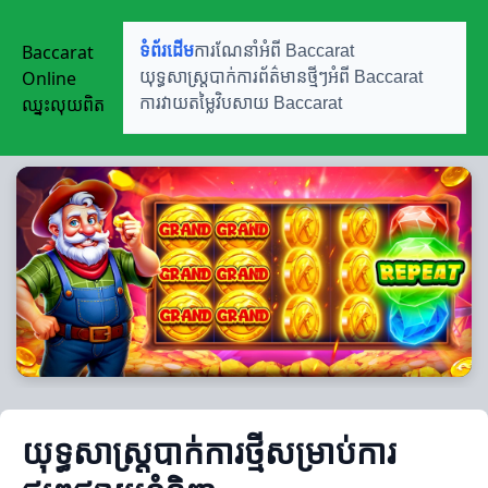
Baccarat
ទំព័រដើម
ការណែនាំអំពី Baccarat
Online
យុទ្ធសាស្ត្របាក់ការ
ព័ត៌មានថ្មីៗអំពី Baccarat
ឈ្នះលុយពិត
ការវាយតម្លៃវិបសាយ Baccarat
យុទ្ធសាស្ត្របាក់ការថ្មីសម្រាប់ការ