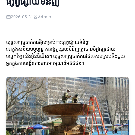
ផ្សព្វផ្សាយទំនិញ
2026-05-31
Admin
យុទ្ធសាស្ត្របាក់ការថ្មីសម្រាប់ការផ្សព្វផ្សាយទំនិញ
នៅក្នុងសម័យបច្ចុប្បន្ន ការផ្សព្វផ្សាយទំនិញត្រូវបានបំផ្លាញដោយ
បច្ចេកវិទ្យា និងអ៊ិនធឺណិត។ យុទ្ធសាស្ត្របាក់ការដែលសមស្របនឹងជួយ
អ្នកក្នុងការបង្កើនការចាប់អារម្មណ៍ពីអតិថិជន។