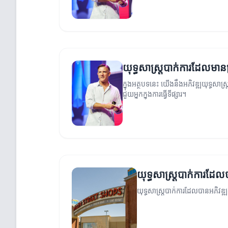
យុទ្ធសាស្ត្របាក់ការដែលមានប
ក្នុងអត្ថបទនេះ យើងនឹងអភិវឌ្ឍយុទ្ធសាស្ត
ជួយអ្នកក្នុងការធ្វើទីផ្សារ។
យុទ្ធសាស្ត្របាក់ការដែលបា
យុទ្ធសាស្ត្របាក់ការដែលបានអភិវឌ្ឍន