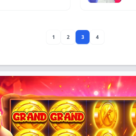
1
2
3
4