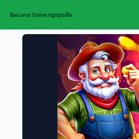
Baccarat Online ឈ្នះលុយពិត