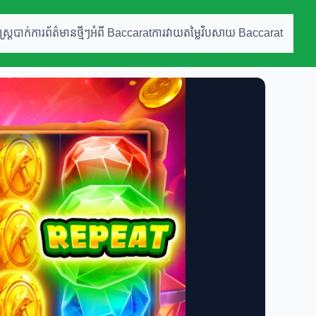
ស្ត្របាក់ការ
ព័ត៌មានថ្មីៗអំពី Baccarat
ការវាយតម្លៃវិបសាយ Baccarat