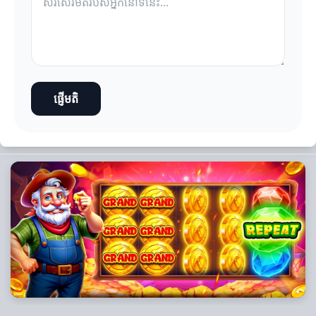
ផ្ញើមតិ