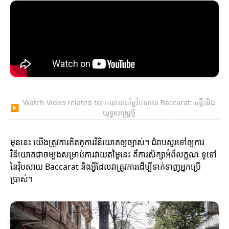
Watch Video related to: ការវាយតម្លៃវិបសាយ Baccarat: គន្លឹះនិង
▶
យុទ្ធសាស្ត្រថ្មី
មុននេះ យើងត្រូវការគិតគូការវិនិយោគឲ្យច្បាស់។ ជំរាបសួរទៅឲ្យការ
វិនិយោគជាចម្បងសម្រាប់ការវាយតម្លៃនេះ គឺការសិក្សាអំពីលក្ខណៈទូទៅ
នៃវ៉ិបសាយ Baccarat និងអ្វីដែលវាត្រូវការដើម្បីទាក់ទាញអ្នកប្រើ
ប្រាស់។