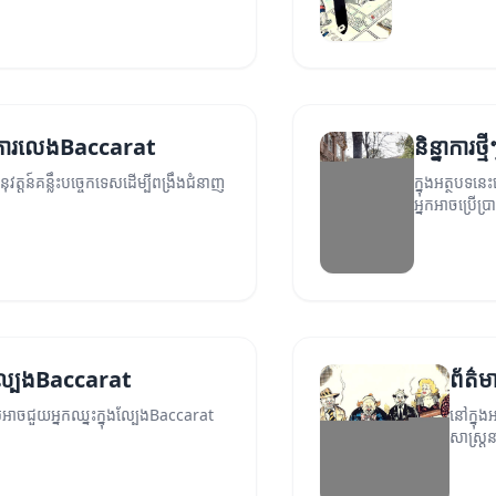
នុងការលេងBaccarat
និន្នាការ
្តន៍គន្លឹះបច្ចេកទេសដើម្បីពង្រឹងជំនាញ
ក្នុងអត្ថបទនេ
អ្នកអាចប្រើប្
ុងល្បែងBaccarat
ព័ត៌ម
ដែលអាចជួយអ្នកឈ្នះក្នុងល្បែងBaccarat
នៅក្នុង
សាស្ត្រ