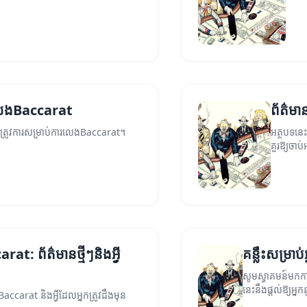
ារលេងBaccarat
ព័ត៌មាន
ត្រត្រូវការសម្រាប់ការលេងBaccarat។
អត្ថបទនេះ
គួរឱ្យចាប់
t: ព័ត៌មានថ្មីៗនិងអ្វី
គន្លឹះសម្រា
សូមស្វាគមន៍មកកាន
នេះនឹងផ្តល់ឱ្យអ្ន
ងBaccarat និងអ្វីដែលអ្នកត្រូវដឹងមុន