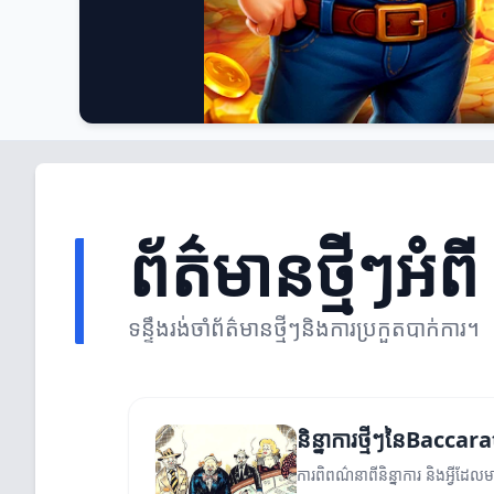
ព័ត៌មានថ្មីៗអ
ទន្ទឹងរង់ចាំព័ត៌មានថ្មីៗនិងការប្រកួតបាក់ការ។
និន្នាការថ្មីៗនៃBaccarat
ការពិពណ៌នាពីនិន្នាការ និងអ្វីដែ