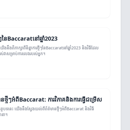
ថ្មីៗនៃBaccaratនៅឆ្នាំ2023
ះយើងនឹងពិភាក្សាពីនិន្នាការថ្មីៗនៃBaccaratនៅឆ្នាំ2023 និងវិធីដែល
រាស់វាសម្រាប់ការលេងរបស់អ្នក។
ានថ្មីៗអំពីBaccarat: ការវិភាគនិងការធ្វើជម្រើស
អត្ថបទនេះ យើងនឹងស្វែងយល់ពីព័ត៌មានថ្មីៗអំពីBaccarat និងវិធី
នានា។