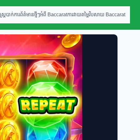
ស្ត្របាក់ការ
ព័ត៌មានថ្មីៗអំពី Baccarat
ការវាយតម្លៃវិបសាយ Baccarat