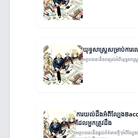
យុទ្ធសាស្ត្រសម្រាប់ក
អត្ថបទនេះនឹងពន្យល់អំពីយុទ្ធសាស្
ការយល់ដឹងអំពីល្បែងBaccara
ដែលអ្នកត្រូវដឹង
អត្ថបទនេះនឹងផ្តល់ព័ត៌មានថ្មីៗអំពីល្បែ