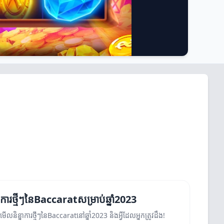
នាការថ្មីៗនៃBaccaratសម្រាប់ឆ្នាំ2023
្យមើលនិន្នាការថ្មីៗនៃBaccaratនៅឆ្នាំ2023 និងអ្វីដែលអ្នកត្រូវដឹង!